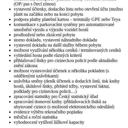
(OP/ pas s čtecí zónou)
vystavení účtenky, dodacího listu nebo otevření účtu (možno
platit na začátku nebo na konci pobytu
podpora platby platební kartou – terminály GPE nebo Teya
komunikace s parkovacími systémy pro automatizované
umožnění vjezdu a výjezdu vozidel hostů
prodloužení nebo zkrácení pobytu
storno dokladu, vystavení náhradního dokladu
vystavení dokladu na další služby během pobytu
možnost využívání několika ceníků / termínovaných ceníků
vyhledání hosta podle různých kriterií
přihlašovací lístky pro cizineckou policii podle aktuálního
znění zákona
možnost vystavování účtenek u několika pokladen (s
oddělenými uzávěrkami)
uzávěrka směny (deník účtenek a dodacích listů, tisk knihy
hostů, úklidové lístky, přehled tržby, vystavení faktur,
podklady pro cizineckou policii…)
zpracování statistiky pro Český statistický úřad
zpracování domovní knihy /přihlašovacích lístků za
ubytované cizince (s možností elektronického odesílání)
evidence výběru rekreačního poplatku
měsíční a roční statistika
vyhodnocení vytížení lůžkové kapacity