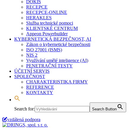
DOKIS
RECEPCE
RECEPCE-ONLINE
HERAKLES
Služba technické pomoci
KLIENTSKÉ CENTRUM
Appeon Powerbuilder
KYBERNETICKÁ BEZPEČNOST, AI
Zákon o kybernetické bezpečnosti
ISO 27001 (ISMS)
NIS 2
Využívání umělé inteligence (AI)
PENETRAČNÍ TESTY
ÚČETNÍ SERVIS
SPOLEČNOST
CHARAKTERISTIKA FIRMY
REFERENCE
KONTAKTY
Search for:
Search Button
vzdálená podpora