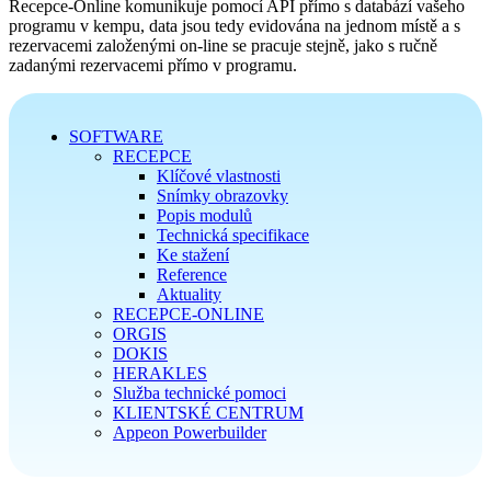
Recepce-Online komunikuje pomocí API přímo s databází vašeho
programu v kempu, data jsou tedy evidována na jednom místě a s
rezervacemi založenými on-line se pracuje stejně, jako s ručně
zadanými rezervacemi přímo v programu.
SOFTWARE
RECEPCE
Klíčové vlastnosti
Snímky obrazovky
Popis modulů
Technická specifikace
Ke stažení
Reference
Aktuality
RECEPCE-ONLINE
ORGIS
DOKIS
HERAKLES
Služba technické pomoci
KLIENTSKÉ CENTRUM
Appeon Powerbuilder