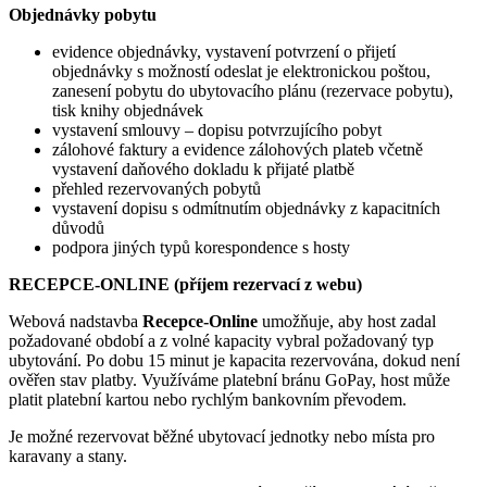
Objednávky pobytu
evidence objednávky, vystavení potvrzení o přijetí
objednávky s možností odeslat je elektronickou poštou,
zanesení pobytu do ubytovacího plánu (rezervace pobytu),
tisk knihy objednávek
vystavení smlouvy – dopisu potvrzujícího pobyt
zálohové faktury a evidence zálohových plateb včetně
vystavení daňového dokladu k přijaté platbě
přehled rezervovaných pobytů
vystavení dopisu s odmítnutím objednávky z kapacitních
důvodů
podpora jiných typů korespondence s hosty
RECEPCE-ONLINE (příjem rezervací z webu)
Webová nadstavba
Recepce-Online
umožňuje, aby host zadal
požadované období a z volné kapacity vybral požadovaný typ
ubytování. Po dobu 15 minut je kapacita rezervována, dokud není
ověřen stav platby. Využíváme platební bránu GoPay, host může
platit platební kartou nebo rychlým bankovním převodem.
Je možné rezervovat běžné ubytovací jednotky nebo místa pro
karavany a stany.