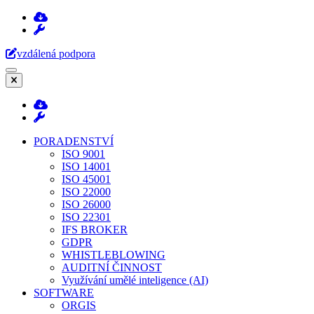
Přeskočit
na
obsah
vzdálená podpora
(stiskněte
Enter)
PORADENSTVÍ
ISO 9001
ISO 14001
ISO 45001
ISO 22000
ISO 26000
ISO 22301
IFS BROKER
GDPR
WHISTLEBLOWING
AUDITNÍ ČINNOST
Využívání umělé inteligence (AI)
SOFTWARE
ORGIS