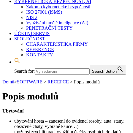
KYBERNETICKÁ BEZPEČNOST, AI
Zákon o kybernetické bezpečnosti
ISO 27001 (ISMS)
NIS 2
Využívání umělé inteligence (AI)
PENETRAČNÍ TESTY
ÚČETNÍ SERVIS
SPOLEČNOST
CHARAKTERISTIKA FIRMY
REFERENCE
KONTAKTY
Search for:
Search Button
Domů
>
SOFTWARE
>
RECEPCE
>
Popis modulů
Popis modulů
Ubytování
ubytování hosta – zanesení do evidencí (osoby, auta, stany,
obsazené chaty, vybrané kauce…)
možnost zrychlit práci využitím čtečky osobních dokladů