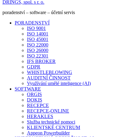
DRINGS, spol. s r. o.
poradenství – software – účetní servis
PORADENSTVÍ
ISO 9001
ISO 14001
ISO 45001
ISO 22000
ISO 26000
ISO 22301
IFS BROKER
GDPR
WHISTLEBLOWING
AUDITNÍ ČINNOST
Využívání umělé inteligence (AI)
SOFTWARE
ORGIS
DOKIS
RECEPCE
RECEPCE-ONLINE
HERAKLES
Služba technické pomoci
KLIENTSKÉ CENTRUM
Appeon Powerbuilder