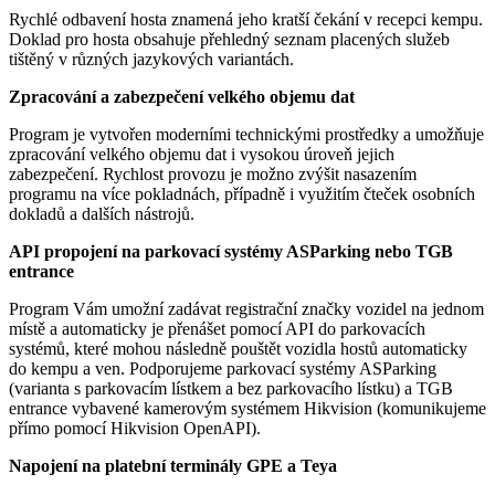
Rychlé odbavení hosta znamená jeho kratší čekání v recepci kempu.
Doklad pro hosta obsahuje přehledný seznam placených služeb
tištěný v různých jazykových variantách.
Zpracování a zabezpečení velkého objemu dat
Program je vytvořen moderními technickými prostředky a umožňuje
zpracování velkého objemu dat i vysokou úroveň jejich
zabezpečení. Rychlost provozu je možno zvýšit nasazením
programu na více pokladnách, případně i využitím čteček osobních
dokladů a dalších nástrojů.
API propojení na parkovací systémy ASParking nebo TGB
entrance
Program Vám umožní zadávat registrační značky vozidel na jednom
místě a automaticky je přenášet pomocí API do parkovacích
systémů, které mohou následně pouštět vozidla hostů automaticky
do kempu a ven. Podporujeme parkovací systémy ASParking
(varianta s parkovacím lístkem a bez parkovacího lístku) a TGB
entrance vybavené kamerovým systémem Hikvision (komunikujeme
přímo pomocí Hikvision OpenAPI).
Napojení na platební terminály GPE a Teya