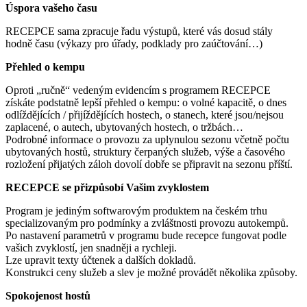
Úspora vašeho času
RECEPCE sama zpracuje řadu výstupů, které vás dosud stály
hodně času (výkazy pro úřady, podklady pro zaúčtování…)
Přehled o kempu
Oproti „ručně“ vedeným evidencím s programem RECEPCE
získáte podstatně lepší přehled o kempu: o volné kapacitě, o dnes
odlíždějících / přijíždějících hostech, o stanech, které jsou/nejsou
zaplacené, o autech, ubytovaných hostech, o tržbách…
Podrobné informace o provozu za uplynulou sezonu včetně počtu
ubytovaných hostů, struktury čerpaných služeb, výše a časového
rozložení přijatých záloh dovolí dobře se připravit na sezonu příští.
RECEPCE se přizpůsobí Vašim zvyklostem
Program je jediným softwarovým produktem na českém trhu
specializovaným pro podmínky a zvláštnosti provozu autokempů.
Po nastavení parametrů v programu bude recepce fungovat podle
vašich zvyklostí, jen snadněji a rychleji.
Lze upravit texty účtenek a dalších dokladů.
Konstrukci ceny služeb a slev je možné provádět několika způsoby.
Spokojenost hostů