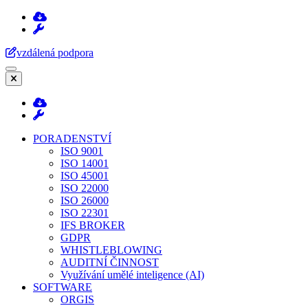
Přeskočit
na
obsah
vzdálená podpora
(stiskněte
Enter)
PORADENSTVÍ
ISO 9001
ISO 14001
ISO 45001
ISO 22000
ISO 26000
ISO 22301
IFS BROKER
GDPR
WHISTLEBLOWING
AUDITNÍ ČINNOST
Využívání umělé inteligence (AI)
SOFTWARE
ORGIS