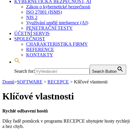
KYBERNETICKÁ BEZPEČNOST, AI
Zákon o kybernetické bezpečnosti
ISO 27001 (ISMS)
NIS 2
Využívání umělé inteligence (AI)
PENETRAČNÍ TESTY
ÚČETNÍ SERVIS
SPOLEČNOST
CHARAKTERISTIKA FIRMY
REFERENCE
KONTAKTY
Search for:
Search Button
Domů
>
SOFTWARE
>
RECEPCE
>
Klíčové vlastnosti
Klíčové vlastnosti
Rychlé odbavení hostů
Díky řadě pomůcek v programu RECEPCE ubytujete hosty rychleji
a bez chyb.