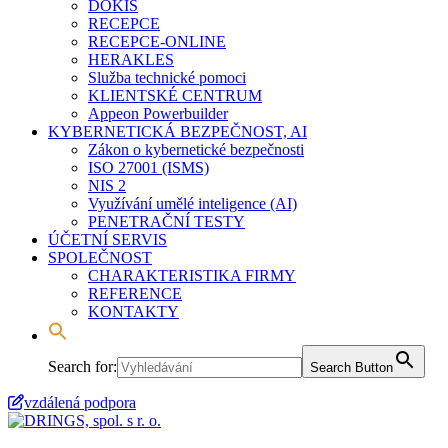
DOKIS
RECEPCE
RECEPCE-ONLINE
HERAKLES
Služba technické pomoci
KLIENTSKÉ CENTRUM
Appeon Powerbuilder
KYBERNETICKÁ BEZPEČNOST, AI
Zákon o kybernetické bezpečnosti
ISO 27001 (ISMS)
NIS 2
Využívání umělé inteligence (AI)
PENETRAČNÍ TESTY
ÚČETNÍ SERVIS
SPOLEČNOST
CHARAKTERISTIKA FIRMY
REFERENCE
KONTAKTY
Search for:
Search Button
vzdálená podpora