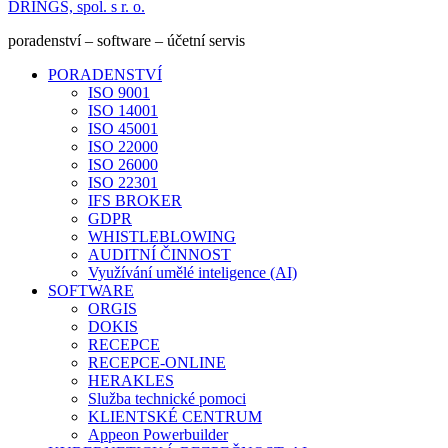
DRINGS, spol. s r. o.
poradenství – software – účetní servis
PORADENSTVÍ
ISO 9001
ISO 14001
ISO 45001
ISO 22000
ISO 26000
ISO 22301
IFS BROKER
GDPR
WHISTLEBLOWING
AUDITNÍ ČINNOST
Využívání umělé inteligence (AI)
SOFTWARE
ORGIS
DOKIS
RECEPCE
RECEPCE-ONLINE
HERAKLES
Služba technické pomoci
KLIENTSKÉ CENTRUM
Appeon Powerbuilder