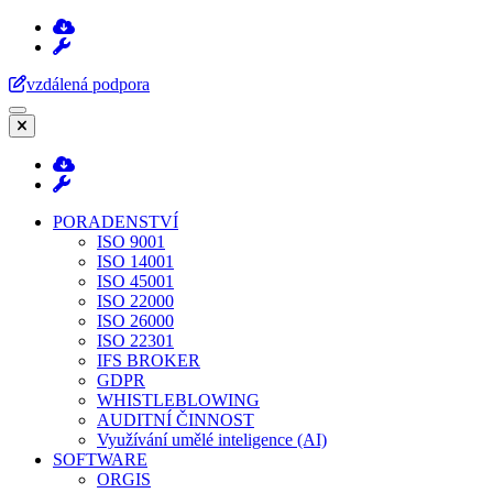
Přeskočit
na
obsah
vzdálená podpora
(stiskněte
Enter)
PORADENSTVÍ
ISO 9001
ISO 14001
ISO 45001
ISO 22000
ISO 26000
ISO 22301
IFS BROKER
GDPR
WHISTLEBLOWING
AUDITNÍ ČINNOST
Využívání umělé inteligence (AI)
SOFTWARE
ORGIS