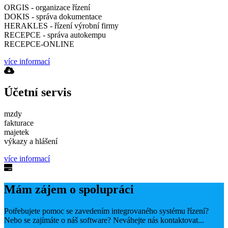
ORGIS - organizace řízení
DOKIS - správa dokumentace
HERAKLES - řízení výrobní firmy
RECEPCE - správa autokempu
RECEPCE-ONLINE
více informací
Účetní servis
mzdy
fakturace
majetek
výkazy a hlášení
více informací
Mám zájem o spolupráci
Potřebujete pomoc se zavedením integrovaného systému řízení?
Nebo se zajímáte o náš software? Neváhejte nás kontaktovat...