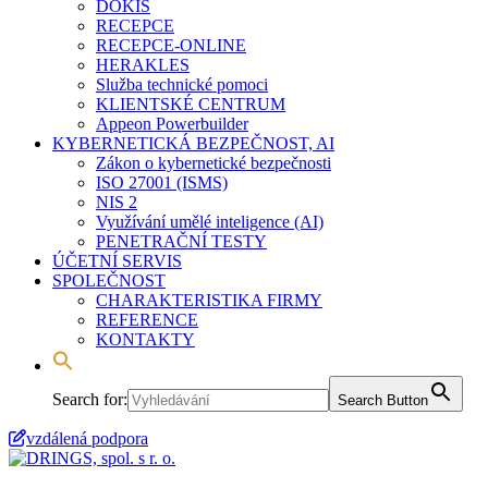
DOKIS
RECEPCE
RECEPCE-ONLINE
HERAKLES
Služba technické pomoci
KLIENTSKÉ CENTRUM
Appeon Powerbuilder
KYBERNETICKÁ BEZPEČNOST, AI
Zákon o kybernetické bezpečnosti
ISO 27001 (ISMS)
NIS 2
Využívání umělé inteligence (AI)
PENETRAČNÍ TESTY
ÚČETNÍ SERVIS
SPOLEČNOST
CHARAKTERISTIKA FIRMY
REFERENCE
KONTAKTY
Search for:
Search Button
vzdálená podpora