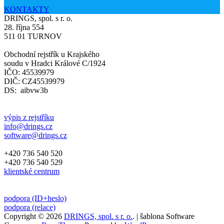
KONTAKTY
DRINGS, spol. s r. o.
28. října 554
511 01 TURNOV
Obchodní rejstřík u Krajského
soudu v Hradci Králové C/1924
IČO: 45539979
DIČ: CZ45539979
DS: aibvw3b
výpis z rejstříku
info@drings.cz
software@drings.cz
+420 736 540 520
+420 736 540 529
klientské centrum
podpora (ID+heslo)
podpora (relace)
Copyright © 2026
DRINGS, spol. s r. o.
.
| šablona Software