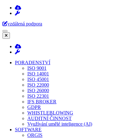
Přeskočit
na
obsah
vzdálená podpora
(stiskněte
Enter)
PORADENSTVÍ
ISO 9001
ISO 14001
ISO 45001
ISO 22000
ISO 26000
ISO 22301
IFS BROKER
GDPR
WHISTLEBLOWING
AUDITNÍ ČINNOST
Využívání umělé inteligence (AI)
SOFTWARE
ORGIS