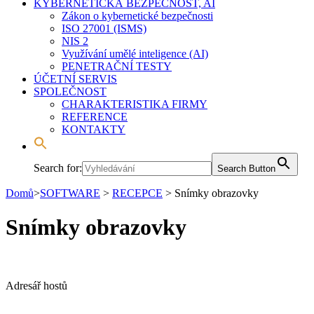
KYBERNETICKÁ BEZPEČNOST, AI
Zákon o kybernetické bezpečnosti
ISO 27001 (ISMS)
NIS 2
Využívání umělé inteligence (AI)
PENETRAČNÍ TESTY
ÚČETNÍ SERVIS
SPOLEČNOST
CHARAKTERISTIKA FIRMY
REFERENCE
KONTAKTY
Search for:
Search Button
Domů
>
SOFTWARE
>
RECEPCE
>
Snímky obrazovky
Snímky obrazovky
Adresář hostů