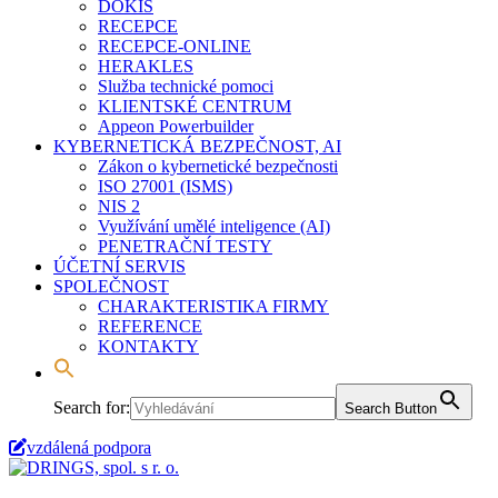
DOKIS
RECEPCE
RECEPCE-ONLINE
HERAKLES
Služba technické pomoci
KLIENTSKÉ CENTRUM
Appeon Powerbuilder
KYBERNETICKÁ BEZPEČNOST, AI
Zákon o kybernetické bezpečnosti
ISO 27001 (ISMS)
NIS 2
Využívání umělé inteligence (AI)
PENETRAČNÍ TESTY
ÚČETNÍ SERVIS
SPOLEČNOST
CHARAKTERISTIKA FIRMY
REFERENCE
KONTAKTY
Search for:
Search Button
vzdálená podpora