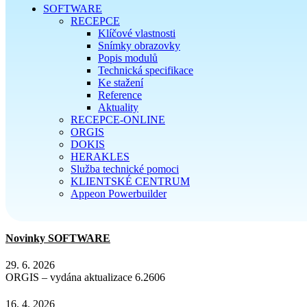
SOFTWARE
RECEPCE
Klíčové vlastnosti
Snímky obrazovky
Popis modulů
Technická specifikace
Ke stažení
Reference
Aktuality
RECEPCE-ONLINE
ORGIS
DOKIS
HERAKLES
Služba technické pomoci
KLIENTSKÉ CENTRUM
Appeon Powerbuilder
Novinky SOFTWARE
29. 6. 2026
ORGIS – vydána aktualizace 6.2606
16. 4. 2026