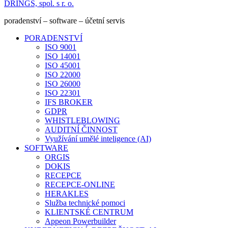
DRINGS, spol. s r. o.
poradenství – software – účetní servis
PORADENSTVÍ
ISO 9001
ISO 14001
ISO 45001
ISO 22000
ISO 26000
ISO 22301
IFS BROKER
GDPR
WHISTLEBLOWING
AUDITNÍ ČINNOST
Využívání umělé inteligence (AI)
SOFTWARE
ORGIS
DOKIS
RECEPCE
RECEPCE-ONLINE
HERAKLES
Služba technické pomoci
KLIENTSKÉ CENTRUM
Appeon Powerbuilder