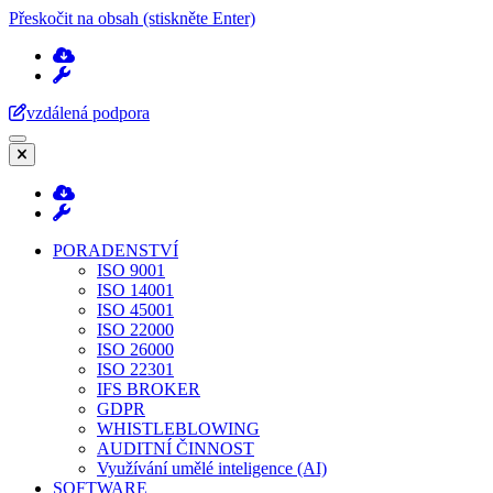
Přeskočit na obsah (stiskněte Enter)
vzdálená podpora
PORADENSTVÍ
ISO 9001
ISO 14001
ISO 45001
ISO 22000
ISO 26000
ISO 22301
IFS BROKER
GDPR
WHISTLEBLOWING
AUDITNÍ ČINNOST
Využívání umělé inteligence (AI)
SOFTWARE