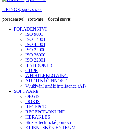
DRINGS, spol. s r. o.
poradenství – software – účetní servis
PORADENSTVÍ
ISO 9001
ISO 14001
ISO 45001
ISO 22000
ISO 26000
ISO 22301
IFS BROKER
GDPR
WHISTLEBLOWING
AUDITNÍ ČINNOST
Využívání umělé inteligence (AI)
SOFTWARE
ORGIS
DOKIS
RECEPCE
RECEPCE-ONLINE
HERAKLES
Služba technické pomoci
KLIENTSKÉ CENTRUM