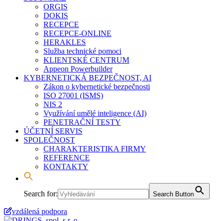
ORGIS
DOKIS
RECEPCE
RECEPCE-ONLINE
HERAKLES
Služba technické pomoci
KLIENTSKÉ CENTRUM
Appeon Powerbuilder
KYBERNETICKÁ BEZPEČNOST, AI
Zákon o kybernetické bezpečnosti
ISO 27001 (ISMS)
NIS 2
Využívání umělé inteligence (AI)
PENETRAČNÍ TESTY
ÚČETNÍ SERVIS
SPOLEČNOST
CHARAKTERISTIKA FIRMY
REFERENCE
KONTAKTY
Search for:
Search Button
vzdálená podpora