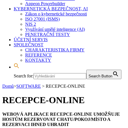
Appeon Powerbuilder
KYBERNETICKÁ BEZPEČNOST, AI
Zákon o kybernetické bezpečnosti
ISO 27001 (ISMS)
NIS 2
Využívání umělé inteligence (AI)
PENETRAČNÍ TESTY
ÚČETNÍ SERVIS
SPOLEČNOST
CHARAKTERISTIKA FIRMY
REFERENCE
KONTAKTY
Search for:
Search Button
Domů
>
SOFTWARE
>
RECEPCE-ONLINE
RECEPCE-ONLINE
WEBOVÁ APLIKACE RECEPCE-ONLINE UMOŽŇUJE
HOSTŮM REZERVOVAT CHATU/POKOJ/MÍSTO A
REZERVACI IHNED UHRADIT