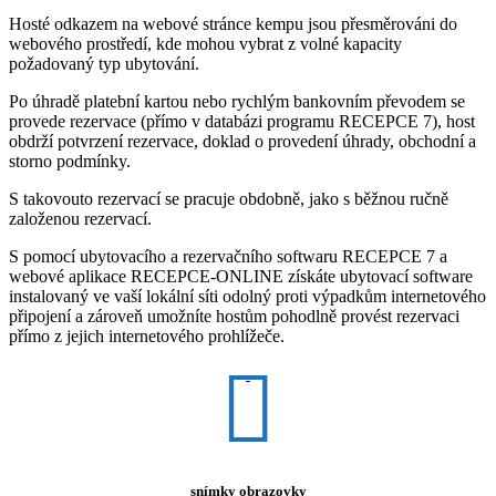
Hosté odkazem na webové stránce kempu jsou přesměrováni do
webového prostředí, kde mohou vybrat z volné kapacity
požadovaný typ ubytování.
Po úhradě platební kartou nebo rychlým bankovním převodem se
provede rezervace (přímo v databázi programu RECEPCE 7), host
obdrží potvrzení rezervace, doklad o provedení úhrady, obchodní a
storno podmínky.
S takovouto rezervací se pracuje obdobně, jako s běžnou ručně
založenou rezervací.
S pomocí ubytovacího a rezervačního softwaru RECEPCE 7 a
webové aplikace RECEPCE-ONLINE získáte ubytovací software
instalovaný ve vaší lokální síti odolný proti výpadkům internetového
připojení a zároveň umožníte hostům pohodlně provést rezervaci
přímo z jejich internetového prohlížeče.
snímky obrazovky