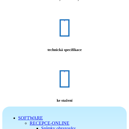
technická specifikace
ke stažení
SOFTWARE
RECEPCE-ONLINE
Snímky obrazovky