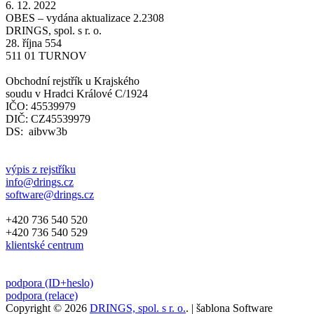
6. 12. 2022
OBES – vydána aktualizace 2.2308
DRINGS, spol. s r. o.
28. října 554
511 01 TURNOV
Obchodní rejstřík u Krajského
soudu v Hradci Králové C/1924
IČO: 45539979
DIČ: CZ45539979
DS: aibvw3b
výpis z rejstříku
info@drings.cz
software@drings.cz
+420 736 540 520
+420 736 540 529
klientské centrum
podpora (ID+heslo)
podpora (relace)
Copyright © 2026
DRINGS, spol. s r. o.
.
| šablona Software