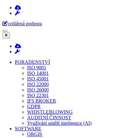
Přeskočit
na
obsah
vzdálená podpora
(stiskněte
Enter)
PORADENSTVÍ
ISO 9001
ISO 14001
ISO 45001
ISO 22000
ISO 26000
ISO 22301
IFS BROKER
GDPR
WHISTLEBLOWING
AUDITNÍ ČINNOST
Využívání umělé inteligence (AI)
SOFTWARE
ORGIS