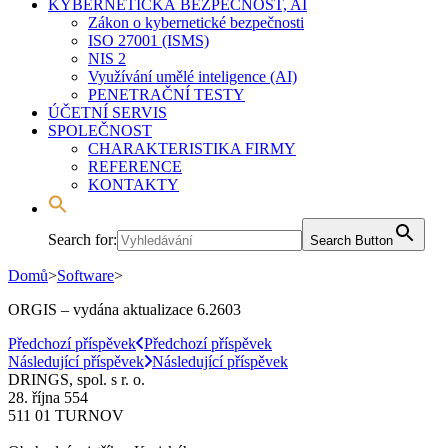
KYBERNETICKÁ BEZPEČNOST, AI
Zákon o kybernetické bezpečnosti
ISO 27001 (ISMS)
NIS 2
Využívání umělé inteligence (AI)
PENETRAČNÍ TESTY
ÚČETNÍ SERVIS
SPOLEČNOST
CHARAKTERISTIKA FIRMY
REFERENCE
KONTAKTY
Search for:
Search Button
Domů
>
Software
>
ORGIS – vydána aktualizace 6.2603
Navigace
Předchozí příspěvek
Předchozí příspěvek
Následující příspěvek
Následující příspěvek
příspěvku
DRINGS, spol. s r. o.
28. října 554
511 01 TURNOV