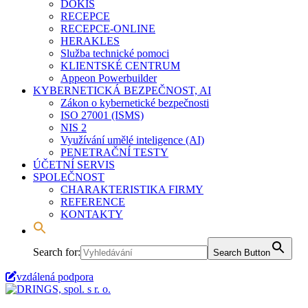
DOKIS
RECEPCE
RECEPCE-ONLINE
HERAKLES
Služba technické pomoci
KLIENTSKÉ CENTRUM
Appeon Powerbuilder
KYBERNETICKÁ BEZPEČNOST, AI
Zákon o kybernetické bezpečnosti
ISO 27001 (ISMS)
NIS 2
Využívání umělé inteligence (AI)
PENETRAČNÍ TESTY
ÚČETNÍ SERVIS
SPOLEČNOST
CHARAKTERISTIKA FIRMY
REFERENCE
KONTAKTY
Search for:
Search Button
vzdálená podpora