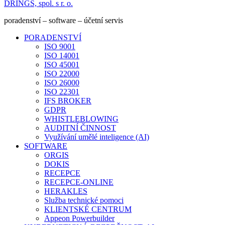
DRINGS, spol. s r. o.
poradenství – software – účetní servis
PORADENSTVÍ
ISO 9001
ISO 14001
ISO 45001
ISO 22000
ISO 26000
ISO 22301
IFS BROKER
GDPR
WHISTLEBLOWING
AUDITNÍ ČINNOST
Využívání umělé inteligence (AI)
SOFTWARE
ORGIS
DOKIS
RECEPCE
RECEPCE-ONLINE
HERAKLES
Služba technické pomoci
KLIENTSKÉ CENTRUM
Appeon Powerbuilder