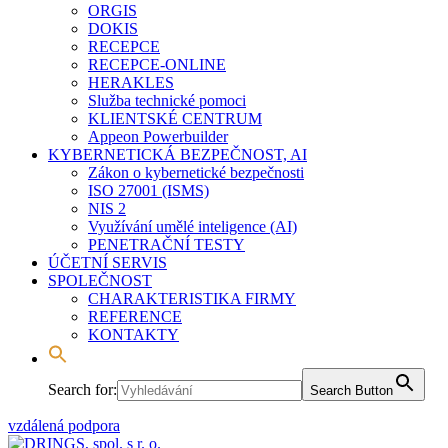
ORGIS
DOKIS
RECEPCE
RECEPCE-ONLINE
HERAKLES
Služba technické pomoci
KLIENTSKÉ CENTRUM
Appeon Powerbuilder
KYBERNETICKÁ BEZPEČNOST, AI
Zákon o kybernetické bezpečnosti
ISO 27001 (ISMS)
NIS 2
Využívání umělé inteligence (AI)
PENETRAČNÍ TESTY
ÚČETNÍ SERVIS
SPOLEČNOST
CHARAKTERISTIKA FIRMY
REFERENCE
KONTAKTY
Search for:
Search Button
vzdálená podpora