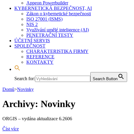
Appeon Powerbuilder
KYBERNETICKÁ BEZPEČNOST, AI
Zákon o kybernetické bezpečnosti
ISO 27001 (ISMS)
NIS 2
Využívání umělé inteligence (AI)
PENETRAČNÍ TESTY
ÚČETNÍ SERVIS
SPOLEČNOST
CHARAKTERISTIKA FIRMY
REFERENCE
KONTAKTY
Search for:
Search Button
Domů
>
Novinky
Archivy:
Novinky
ORGIS – vydána aktualizace 6.2606
Číst více