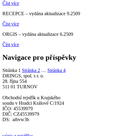
Číst více
RECEPCE – vydána aktualizace 9.2509
Číst více
ORGIS – vydána aktualizace 6.2509
Číst více
Navigace pro příspěvky
Stránka
1
Stránka
2
…
Stránka
4
DRINGS, spol. s r. o.
28. října 554
511 01 TURNOV
Obchodní rejstřík u Krajského
soudu v Hradci Králové C/1924
IČO: 45539979
DIČ: CZ45539979
DS: aibvw3b
výpis z rejstříku