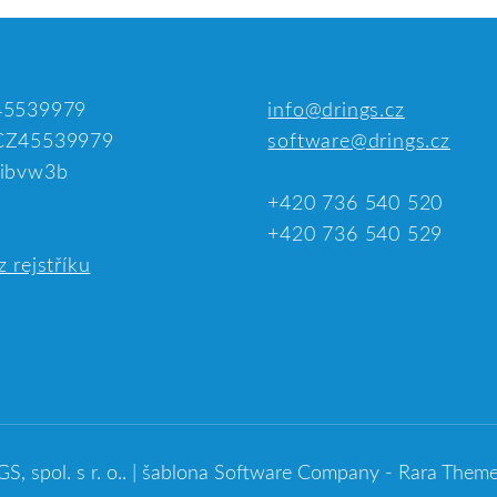
45539979
info@drings.cz
CZ45539979
software@drings.cz
ibvw3b
+420 736 540 520
+420 736 540 529
z rejstříku
, spol. s r. o.
.
| šablona Software Company -
Rara Them