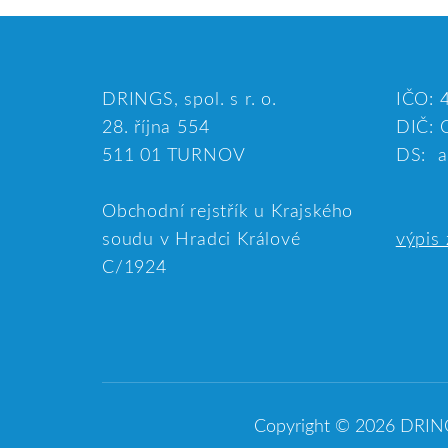
DRINGS, spol. s r. o.
IČO: 
28. října 554
DIČ: 
511 01 TURNOV
DS: a
Obchodní rejstřík u Krajského
soudu v Hradci Králové
výpis 
C/1924
Copyright © 2026
DRINGS