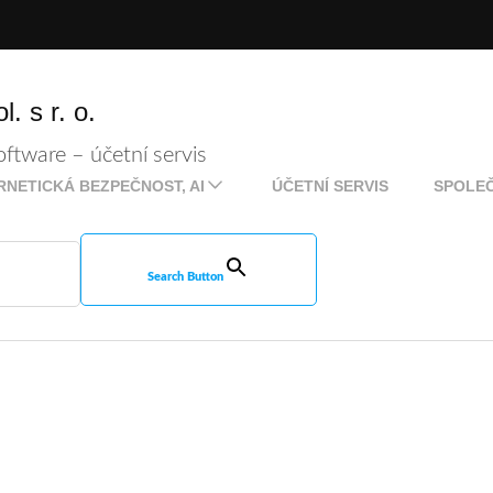
. s r. o.
ftware – účetní servis
RNETICKÁ BEZPEČNOST, AI
ÚČETNÍ SERVIS
SPOLE
Search Button